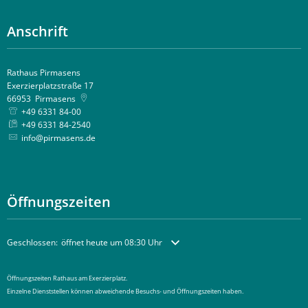
Anschrift
Rathaus Pirmasens
Exerzierplatzstraße 17
66953
Pirmasens
+49 6331 84-00
+49 6331 84-2540
info@pirmasens.de
Öffnungszeiten
Klicken, um weitere Öffnungs- oder Schließzeiten auszublenden
Geschlossen:
öffnet heute um 08:30 Uhr
Öffnungszeiten Rathaus am Exerzierplatz.
Einzelne Dienststellen können abweichende Besuchs- und Öffnungszeiten haben.