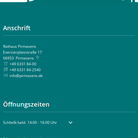
Anschrift
Rathaus Pirmasens
Exerzierplatzstraße 17
66953
Pirmasens
+49 6331 84-00
+49 6331 84-2540
info@pirmasens.de
Öffnungszeiten
Klicken, um weitere Öffnungs- oder Schließzeiten auszublenden
Schließt bald:
14:00
-
16:00
Uhr
Von 14:00 bis 16:00 Uhr