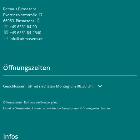
Rathaus Pirmasens
Exerzierplatzstraße 17
66953
Pirmasens
+49 6331 84-00
+49 6331 84-2540
info@pirmasens.de
Öffnungszeiten
Klicken, um weitere Öffnungs- oder Schließzeiten auszublenden
Geschlossen:
öffnet nächsten Montag um 08:30 Uhr
Öffnungszeiten Rathaus am Exerzierplatz.
Einzelne Dienststellen können abweichende Besuchs- und Öffnungszeiten haben.
Infos