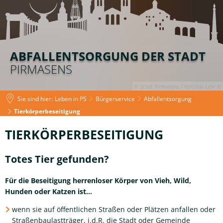
ABFALLENTSORGUNG DER STADT
PIRMASENS
© Stadt Pirmasens / Felicitas Lehr
Sie sind hier:
Leben in PS
Bürgerservice
Abfallentsorgung
Tierkörperbeseitigung
Tierkörperbeseitigung
TIERKÖRPERBESEITIGUNG
Totes Tier gefunden?
Für die Beseitigung herrenloser Körper von Vieh, Wild,
Hunden oder Katzen ist...
wenn sie auf öffentlichen Straßen oder Plätzen anfallen oder
Straßenbaulastträger, i.d.R. die Stadt oder Gemeinde