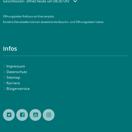
Klicken, um weitere Öffnungs- oder Schließzeiten auszublenden
Geschlossen:
öffnet heute um 08:30 Uhr
Öffnungszeiten Rathaus am Exerzierplatz.
Einzelne Dienststellen können abweichende Besuchs- und Öffnungszeiten haben.
Infos
Impressum
Datenschutz
Sitemap
Karriere
Bürgerservice