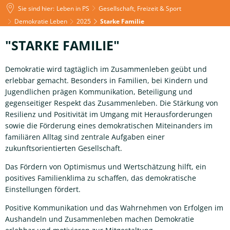
Sie sind hier:
Leben in PS
Gesellschaft, Freizeit & Sport
Demokratie Leben
2025
Starke Familie
Starke
"STARKE FAMILIE"
Familie
Demokratie wird tagtäglich im Zusammenleben geübt und
erlebbar gemacht. Besonders in Familien, bei Kindern und
Jugendlichen prägen Kommunikation, Beteiligung und
gegenseitiger Respekt das Zusammenleben. Die Stärkung von
Resilienz und Positivität im Umgang mit Herausforderungen
sowie die Förderung eines demokratischen Miteinanders im
familiären Alltag sind zentrale Aufgaben einer
zukunftsorientierten Gesellschaft.
Das Fördern von Optimismus und Wertschätzung hilft, ein
positives Familienklima zu schaffen, das demokratische
Einstellungen fördert.
Positive Kommunikation und das Wahrnehmen von Erfolgen im
Aushandeln und Zusammenleben machen Demokratie