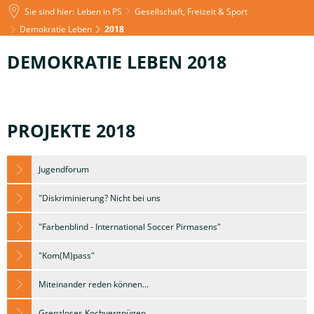
Sie sind hier:
Leben in PS
Gesellschaft, Freizeit & Sport
Demokratie Leben
2018
2018
DEMOKRATIE LEBEN 2018
PROJEKTE 2018
Jugendforum
"Diskriminierung? Nicht bei uns
"Farbenblind - International Soccer Pirmasens"
"Kom(M)pass"
Miteinander reden können...
Grenzloses Kochvergnügen