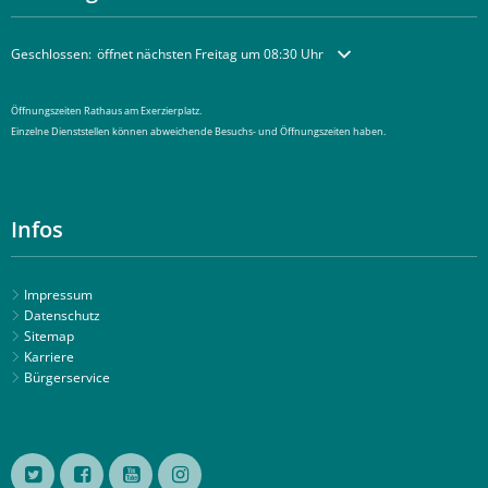
Klicken, um weitere Öffnungs- oder Schließzeiten auszublenden
Geschlossen:
öffnet nächsten Freitag um 08:30 Uhr
Öffnungszeiten Rathaus am Exerzierplatz.
Einzelne Dienststellen können abweichende Besuchs- und Öffnungszeiten haben.
Infos
Impressum
Datenschutz
Sitemap
Karriere
Bürgerservice