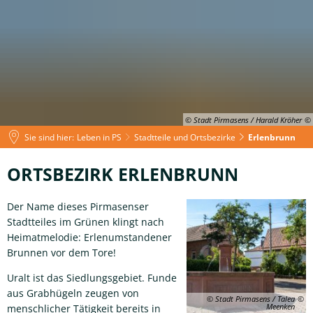
© Stadt Pirmasens / Harald Kröher
Sie sind hier:
Leben in PS
Stadtteile und Ortsbezirke
Erlenbrunn
Erlenbrunn
ORTSBEZIRK ERLENBRUNN
Der Name dieses Pirmasenser
Stadtteiles im Grünen klingt nach
Heimatmelodie: Erlenumstandener
Brunnen vor dem Tore!
Uralt ist das Siedlungsgebiet. Funde
aus Grabhügeln zeugen von
© Stadt Pirmasens / Talea
Meenken
menschlicher Tätigkeit bereits in