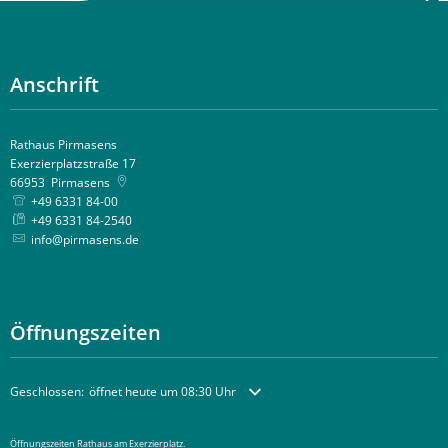
Anschrift
Rathaus Pirmasens
Exerzierplatzstraße 17
66953
Pirmasens
+49 6331 84-00
+49 6331 84-2540
info@pirmasens.de
Öffnungszeiten
Klicken, um weitere Öffnungs- oder Schließzeiten auszublenden
Geschlossen:
öffnet heute um 08:30 Uhr
Öffnungszeiten Rathaus am Exerzierplatz.