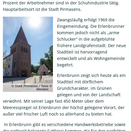
Prozent der Arbeitnehmer sind in der Schuhindustrie tätig.
Hauptarbeitsort ist die Stadt Pirmasens.
Zwangsläufig erfolgt 1969 die
Eingemeindung. Die Erlenbrunner
kommen jedoch nicht als „arme
Schlucker“ in die aufgeblühte
frühere Landgrafenstadt. Der neue
Stadtteil ist hervorragend
entwickelt und als Wohngemeinde
begehrt.
Erlenbrunn zeigt sich heute als ein
Stadtteil mit dörflichem
© Stadt Pirmasens / Talea
Grundcharakter, im Grünen
Meenken
gelegen und von der Landschaft
verwöhnt. Mit seiner Lage fast 450 Meter über dem
Meeresspiegel ist Erlenbrunn der höchst gelegene Vorort, der
außer viel frischer Luft noch so allerhand zu bieten hat.
In Erlenbrunn gibt es verschiedene Handwerksbetriebe sowie
die weltweit bekannte Sattlerei Sommer, die für den perfekten