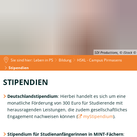
SDI Productions, © iStock
Sie sind hier:
Leben in PS
Bildung
HSKL - Campus Pirmasens
Stipendien
Stipendien
STIPENDIEN
Deutschlandstipendium
: Hierbei handelt es sich um eine
monatliche Förderung von 300 Euro für Studierende mit
herausragenden Leistungen, die zudem gesellschaftliches
Engagement nachweisen können ​(
myStipendium
).
Stipendium für Studienanfängerinnen in MINT-Fächern
: