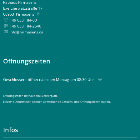
Rathaus Pirmasens
Exerzierplatzstraße 17
66953
Pirmasens
+49 6331 84-00
+49 6331 84-2540
info@pirmasens.de
Öffnungszeiten
Klicken, um weitere Öffnungs- oder Schließzeiten auszublenden
Geschlossen:
öffnet nächsten Montag um 08:30 Uhr
Öffnungszeiten Rathaus am Exerzierplatz.
Einzelne Dienststellen können abweichende Besuchs- und Öffnungszeiten haben.
Infos