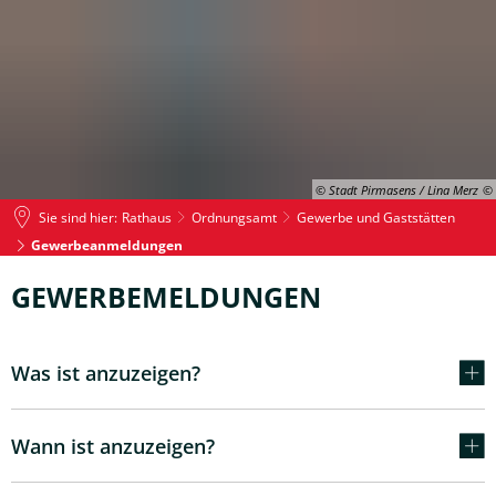
© Stadt Pirmasens / Lina Merz
Sie sind hier:
Rathaus
Ordnungsamt
Gewerbe und Gaststätten
Gewerbeanmeldungen
Gewerbeanmeldungen
GEWERBEMELDUNGEN
Was ist anzuzeigen?
Wann ist anzuzeigen?