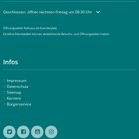
Klicken, um weitere Öffnungs- oder Schließzeiten auszublenden
Geschlossen:
öffnet nächsten Freitag um 08:30 Uhr
Öffnungszeiten Rathaus am Exerzierplatz.
Einzelne Dienststellen können abweichende Besuchs- und Öffnungszeiten haben.
Infos
Impressum
Datenschutz
Sitemap
Karriere
Bürgerservice