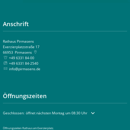
Anschrift
Rathaus Pirmasens
Exerzierplatzstraße 17
66953
Pirmasens
+49 6331 84-00
+49 6331 84-2540
info@pirmasens.de
Öffnungszeiten
Klicken, um weitere Öffnungs- oder Schließzeiten auszublenden
Geschlossen:
öffnet nächsten Montag um 08:30 Uhr
Öffnungszeiten Rathaus am Exerzierplatz.