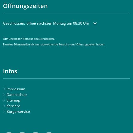
Öffnungszeiten
Klicken, um weitere Öffnungs- oder Schließzeiten auszublenden
Geschlossen:
öffnet nächsten Montag um 08:30 Uhr
Öffnungszeiten Rathaus am Exerzierplatz.
Einzelne Dienststellen können abweichende Besuchs- und Öffnungszeiten haben.
Infos
Impressum
Datenschutz
Sitemap
Karriere
Bürgerservice