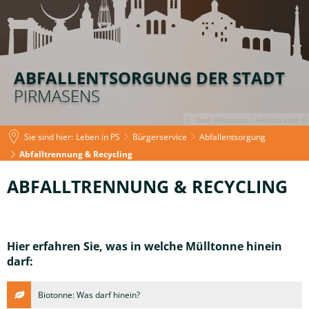
ABFALLENTSORGUNG DER STADT
PIRMASENS
© Stadt Pirmasens / Felicitas Lehr
Sie sind hier:
Leben in PS
Bürgerservice
Abfallentsorgung
Abfalltrennung & Recycling
Abfalltrennung
ABFALLTRENNUNG & RECYCLING
&
Recycling
Hier erfahren Sie, was in welche Mülltonne hinein
darf:
Biotonne: Was darf hinein?