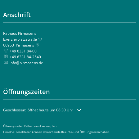
Anschrift
Rathaus Pirmasens
Exerzierplatzstraße 17
66953
Pirmasens
+49 6331 84-00
+49 6331 84-2540
info@pirmasens.de
Öffnungszeiten
Klicken, um weitere Öffnungs- oder Schließzeiten auszublenden
Geschlossen:
öffnet heute um 08:30 Uhr
Öffnungszeiten Rathaus am Exerzierplatz.
Einzelne Dienststellen können abweichende Besuchs- und Öffnungszeiten haben.