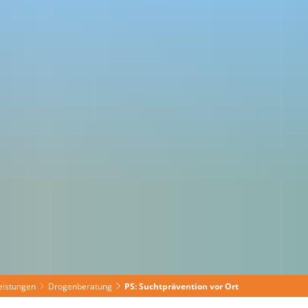
haus
Wirtschaft
leistungen
Drogenberatung
PS: Suchtprävention vor Ort