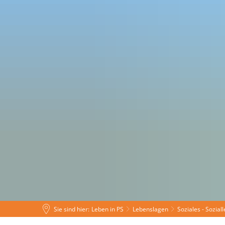
Leben in PS
Tourismus
Rat
Sie sind hier:
Leben in PS
Lebenslagen
Soziales - Sozial