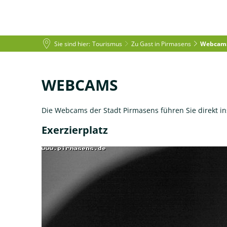
Sie sind hier:
Tourismus
Zu Gast in Pirmasens
Webcam
Leben in PS
Tourismus
Rat
Webcams
WEBCAMS
Die Webcams der Stadt Pirmasens führen Sie direkt in
Exerzierplatz