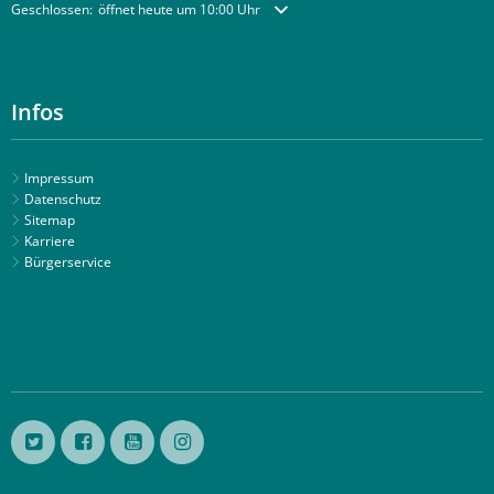
Klicken, um weitere Öffnungs- oder Schließzeiten auszublenden
Geschlossen:
öffnet heute um 10:00 Uhr
Infos
Impressum
Datenschutz
Sitemap
Karriere
Bürgerservice