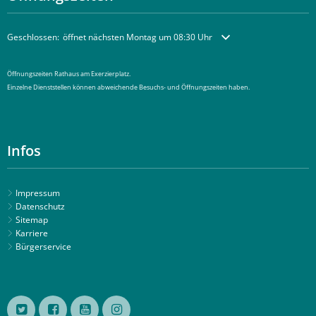
Klicken, um weitere Öffnungs- oder Schließzeiten auszublenden
Geschlossen:
öffnet nächsten Montag um 08:30 Uhr
Öffnungszeiten Rathaus am Exerzierplatz.
Einzelne Dienststellen können abweichende Besuchs- und Öffnungszeiten haben.
Infos
Impressum
Datenschutz
Sitemap
Karriere
Bürgerservice