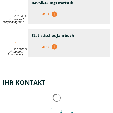
Bevölkerungsstatistik
MEHR
© Stadt
Pirmasens /
Stadtplanungsamt
Statistisches Jahrbuch
MEHR
© Stadt
Pirmasens /
Stadtplanung
IHR KONTAKT
Suchergebnisse werden gelad