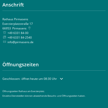
Anschrift
Rathaus Pirmasens
Exerzierplatzstraße 17
66953
Pirmasens
+49 6331 84-00
+49 6331 84-2540
info@pirmasens.de
Öffnungszeiten
Klicken, um weitere Öffnungs- oder Schließzeiten auszublenden
Geschlossen:
öffnet heute um 08:30 Uhr
Öffnungszeiten Rathaus am Exerzierplatz.
Einzelne Dienststellen können abweichende Besuchs- und Öffnungszeiten haben.