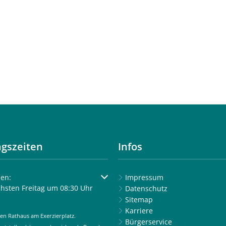
gszeiten
Infos
um weitere Öffnungs- oder Schließzeiten auszublenden
en:
Impressum
chsten Freitag um 08:30 Uhr
Datenschutz
Sitemap
Karriere
en Rathaus am Exerzierplatz.
Bürgerservice