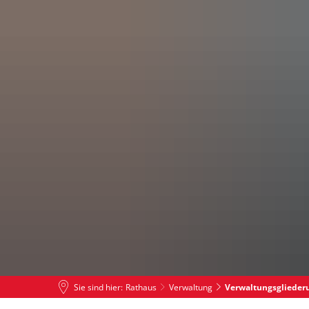
Leben in PS
Tourismus
Rat
Sie sind hier:
Rathaus
Verwaltung
Verwaltungsglieder