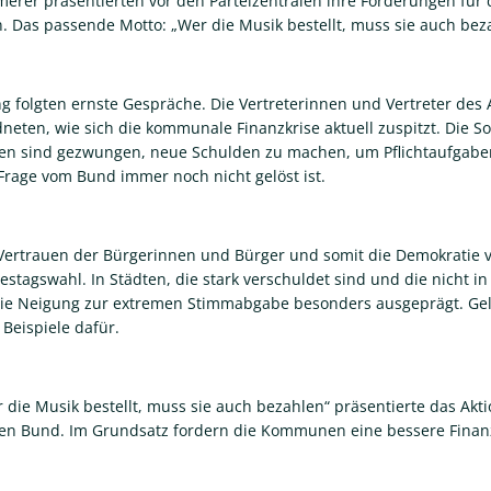
er präsentierten vor den Parteizentralen ihre Forderungen für 
. Das passende Motto: „Wer die Musik bestellt, muss sie auch bez
ng folgten ernste Gespräche. Die Vertreterinnen und Vertreter des
eten, wie sich die kommunale Finanzkrise aktuell zuspitzt. Die So
en sind gezwungen, neue Schulden zu machen, um Pflichtaufgaben
Frage vom Bund immer noch nicht gelöst ist.
 Vertrauen der Bürgerinnen und Bürger und somit die Demokratie v
stagswahl. In Städten, die stark verschuldet sind und die nicht in 
 die Neigung zur extremen Stimmabgabe besonders ausgeprägt. Ge
 Beispiele dafür.
die Musik bestellt, muss sie auch bezahlen“ präsentierte das Akt
en Bund. Im Grundsatz fordern die Kommunen eine bessere Finanz