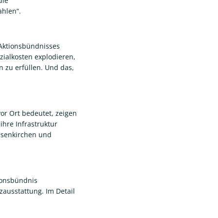
die
ahlen“.
 Aktionsbündnisses
zialkosten explodieren,
 zu erfüllen. Und das,
or Ort bedeutet, zeigen
ihre Infrastruktur
lsenkirchen und
ionsbündnis
ausstattung. Im Detail