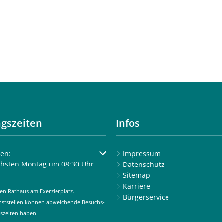
gszeiten
Infos
um weitere Öffnungs- oder Schließzeiten auszublenden
en:
Impressum
chsten Montag um 08:30 Uhr
Datenschutz
Sitemap
Karriere
en Rathaus am Exerzierplatz.
Bürgerservice
enststellen können abweichende Besuchs-
szeiten haben.