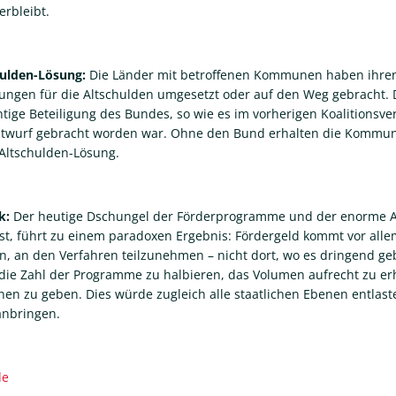
erbleibt.
ulden-Lösung:
Die Länder mit betroffenen Kommunen haben ihren
gen für die Altschulden umgesetzt oder auf den Weg gebracht. 
tige Beteiligung des Bundes, so wie es im vorherigen Koalitionsv
ntwurf gebracht worden war. Ohne den Bund erhalten die Kommun
 Altschulden-Lösung.
k:
Der heutige Dschungel der Förderprogramme und der enorme Au
st, führt zu einem paradoxen Ergebnis: Fördergeld kommt vor al
en, an den Verfahren teilzunehmen – nicht dort, wo es dringend ge
 die Zahl der Programme zu halbieren, das Volumen aufrecht zu er
n zu geben. Dies würde zugleich alle staatlichen Ebenen entlast
anbringen.
de