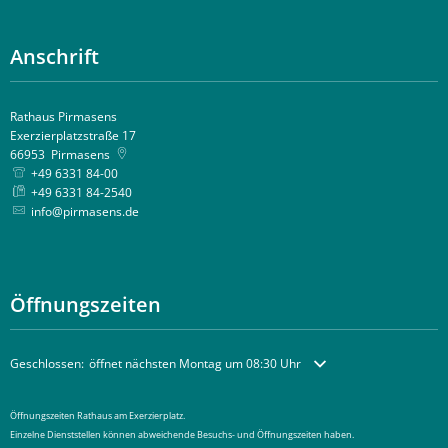
Anschrift
Rathaus Pirmasens
Exerzierplatzstraße 17
66953
Pirmasens
+49 6331 84-00
+49 6331 84-2540
info@pirmasens.de
Öffnungszeiten
Klicken, um weitere Öffnungs- oder Schließzeiten auszublenden
Geschlossen:
öffnet nächsten Montag um 08:30 Uhr
Öffnungszeiten Rathaus am Exerzierplatz.
Einzelne Dienststellen können abweichende Besuchs- und Öffnungszeiten haben.