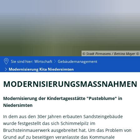
© Stadt Pirmasens / Bettina Mayer
Sie sind hier:
Wirtschaft
Gebäudemanagement
Modernisierung Kita Niedersimten
Modernisierung
MODERNISIERUNGSMASSNAHMEN
Kita
Modernisierung der Kindertagesstätte "Pusteblume" in
Niedersimten
Niedersimten
In dem aus den 30er Jahren erbauten Sandsteingebäude
wurde festgestellt das sich Schimmelpilz im
Bruchsteinmauerwerk ausgebreitet hat. Um das Problem von
Grund auf zu beseitigen veranlasste das Kommunale