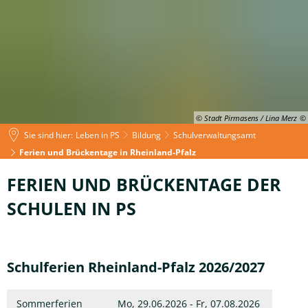
© Stadt Pirmasens / Lina Merz
Sie sind hier:
Leben in PS
Bildung
Schulverwaltungsamt
Ferien und Brückentage in Rheinland-Pfalz
Ferien
FERIEN UND BRÜCKENTAGE DER
und
SCHULEN IN PS
Brückentage
in
Schulferien Rheinland-Pfalz 2026/2027
Rheinland-
Pfalz
Sommerferien
Mo, 29.06.2026 - Fr, 07.08.2026