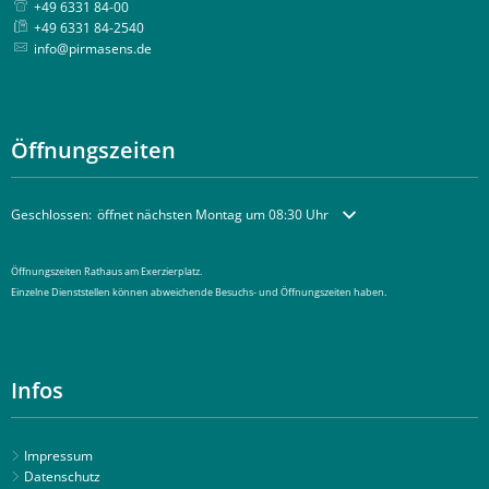
+49 6331 84-00
+49 6331 84-2540
info@pirmasens.de
Öffnungszeiten
Klicken, um weitere Öffnungs- oder Schließzeiten auszublenden
Geschlossen:
öffnet nächsten Montag um 08:30 Uhr
Öffnungszeiten Rathaus am Exerzierplatz.
Einzelne Dienststellen können abweichende Besuchs- und Öffnungszeiten haben.
Infos
Impressum
Datenschutz