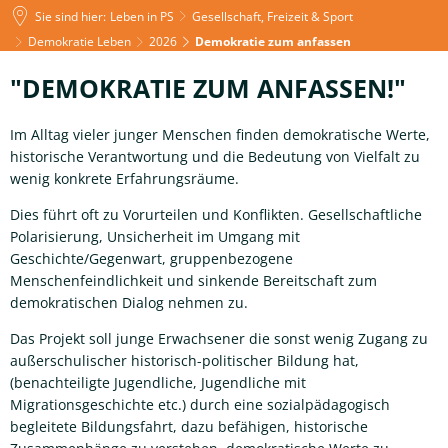
Sie sind hier:
Leben in PS
Gesellschaft, Freizeit & Sport
Demokratie Leben
2026
Demokratie zum anfassen
Demokratie
"DEMOKRATIE ZUM ANFASSEN!"
zum
Im Alltag vieler junger Menschen finden demokratische Werte,
anfassen
historische Verantwortung und die Bedeutung von Vielfalt zu
wenig konkrete Erfahrungsräume.
Dies führt oft zu Vorurteilen und Konflikten. Gesellschaftliche
Polarisierung, Unsicherheit im Umgang mit
Geschichte/Gegenwart, gruppenbezogene
Menschenfeindlichkeit und sinkende Bereitschaft zum
demokratischen Dialog nehmen zu.
Das Projekt soll junge Erwachsener die sonst wenig Zugang zu
außerschulischer historisch-politischer Bildung hat,
(benachteiligte Jugendliche, Jugendliche mit
Migrationsgeschichte etc.) durch eine sozialpädagogisch
begleitete Bildungsfahrt, dazu befähigen, historische