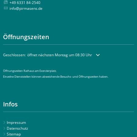
+49 6331 84-2540
info@pirmasens.de
Öffnungszeiten
Klicken, um weitere Öffnungs- oder Schließzeiten auszublenden
Geschlossen:
öffnet nächsten Montag um 08:30 Uhr
Öffnungszeiten Rathaus am Exerzierplatz.
Einzelne Dienststellen können abweichende Besuchs- und Öffnungszeiten haben.
Infos
Impressum
Datenschutz
Sitemap