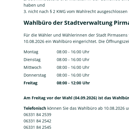
haben und
3. nicht nach § 2 KWG vom Wahlrecht ausgeschlossen 
Wahlbüro der Stadtverwaltung Pir
Für die Wähler und Wählerinnen der Stadt Pirmasens w
10.08.2026 ein Wahlbüro eingerichtet. Die Öffnungszeit
Montag
08:00
-
16:00
Uhr
Von 08:00 bis 16:00 Uhr
Dienstag
08:00
-
16:00
Uhr
Von 08:00 bis 16:00 Uhr
Mittwoch
08:00
-
16:00
Uhr
Von 08:00 bis 16:00 Uhr
Donnerstag
08:00
-
16:00
Uhr
Von 08:00 bis 16:00 Uhr
Freitag
08:00
-
12:00
Uhr
Von 08:00 bis 12:00 Uhr
Am Freitag vor der Wahl (04.09.2026) ist das Wahlbür
Telefonisch
können Sie das Wahlbüro ab 10.08.2026 
06331 84 2539
06331 84 2542
06331 84 2545