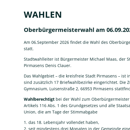
Wahlen
WAHLEN
Oberbürgermeisterwahl am 06.09.20
Am 06.September 2026 findet die Wahl des Oberbürge
statt.
Stadtwahlleiter ist Bürgermeister Michael Maas, der St
Pirmasens Denis Clauer.
Das Wahlgebiet – die kreisfreie Stadt Pirmasens – ist 
sind zusätzlich 17 Briefwahlbezirke eingerichtet. Di
Gymnasium, Luisenstraße 2, 66953 Pirmasens stattfin
Wahlberechtigt
bei der Wahl zum Oberbürgermeister 
Artikels 116 Abs. 1 des Grundgesetzes und alle Staat
Union, die am Tage der Stimmabgabe
1. das 18. Lebensjahr vollendet haben,
2. seit mindestens drei Monaten in der Gemeinde 