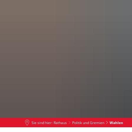
Leben in PS
Tourismus
Rat
Sie sind hier:
Rathaus
Politik und Gremien
Wahlen