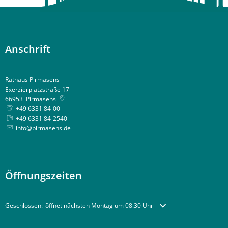
Anschrift
Rathaus Pirmasens
Exerzierplatzstraße 17
66953
Pirmasens
+49 6331 84-00
+49 6331 84-2540
info@pirmasens.de
Öffnungszeiten
Klicken, um weitere Öffnungs- oder Schließzeiten auszublenden
Geschlossen:
öffnet nächsten Montag um 08:30 Uhr