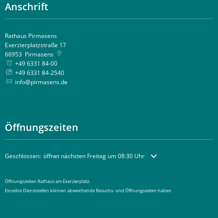
Anschrift
Rathaus Pirmasens
Exerzierplatzstraße 17
66953
Pirmasens
+49 6331 84-00
+49 6331 84-2540
info@pirmasens.de
Öffnungszeiten
Klicken, um weitere Öffnungs- oder Schließzeiten auszublenden
Geschlossen:
öffnet nächsten Freitag um 08:30 Uhr
Öffnungszeiten Rathaus am Exerzierplatz.
Einzelne Dienststellen können abweichende Besuchs- und Öffnungszeiten haben.