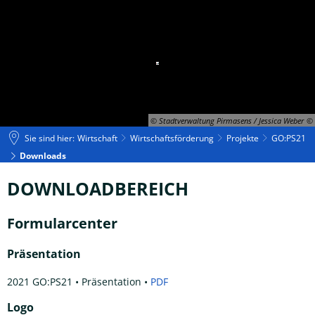
© Stadtverwaltung Pirmasens / Jessica Weber
Sie sind hier:
Wirtschaft
Wirtschaftsförderung
Projekte
GO:PS21
Downloads
Downloads
DOWNLOADBEREICH
Formularcenter
Präsentation
2021 GO:PS21 • Präsentation •
PDF
Logo