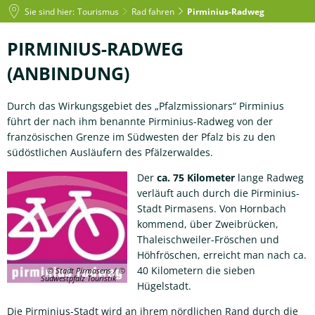
Sie sind hier:
Tourismus
Rad fahren
Pirminius-Radweg
Pirminius-
PIRMINIUS-RADWEG
Radweg
(ANBINDUNG)
Durch das Wirkungsgebiet des „Pfalzmissionars“ Pirminius
führt der nach ihm benannte Pirminius-Radweg von der
französischen Grenze im Südwesten der Pfalz bis zu den
südöstlichen Ausläufern des Pfälzerwaldes.
Der
ca. 75 Kilometer
lange Radweg
verläuft auch durch die Pirminius-
Stadt Pirmasens. Von Hornbach
kommend, über Zweibrücken,
Thaleischweiler-Fröschen und
Höhfröschen, erreicht man nach ca.
40 Kilometern die sieben
© Stadt Pirmasens /
Südwestpfalz Touristik
Hügelstadt.
Die Pirminius-Stadt wird an ihrem nördlichen Rand durch die