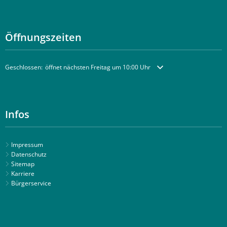
Öffnungszeiten
Klicken, um weitere Öffnungs- oder Schließzeiten auszublenden
Geschlossen:
öffnet nächsten Freitag um 10:00 Uhr
Infos
Impressum
Datenschutz
Sitemap
Karriere
Bürgerservice