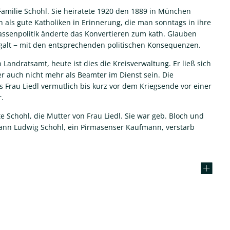
 Familie Schohl. Sie heiratete 1920 den 1889 in München
h als gute Katholiken in Erinnerung, die man sonntags in ihre
assenpolitik änderte das Konvertieren zum kath. Glauben
n galt − mit den entsprechenden politischen Konsequenzen.
andratsamt, heute ist dies die Kreisverwaltung. Er ließ sich
r auch nicht mehr als Beamter im Dienst sein. Die
as Frau Liedl vermutlich bis kurz vor dem Kriegsende vor einer
.
e Schohl, die Mutter von Frau Liedl. Sie war geb. Bloch und
ann Ludwig Schohl, ein Pirmasenser Kaufmann, verstarb