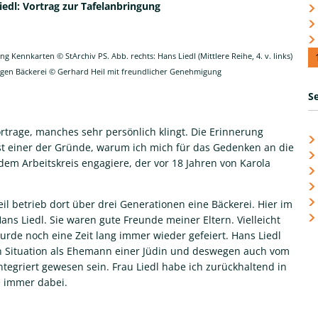
dl: Vortrag zur Tafelanbringung
 Kennkarten © StArchiv PS. Abb. rechts: Hans Liedl (Mittlere Reihe, 4. v. links)
ligen Bäckerei © Gerhard Heil mit freundlicher Genehmigung
S
rtrage, manches sehr persönlich klingt. Die Erinnerung
st einer der Gründe, warum ich mich für das Gedenken an die
em Arbeitskreis engagiere, der vor 18 Jahren von Karola
il betrieb dort über drei Generationen eine Bäckerei. Hier im
ns Liedl. Sie waren gute Freunde meiner Eltern. Vielleicht
wurde noch eine Zeit lang immer wieder gefeiert. Hans Liedl
hen Situation als Ehemann einer Jüdin und deswegen auch vom
integriert gewesen sein. Frau Liedl habe ich zurückhaltend in
e immer dabei.