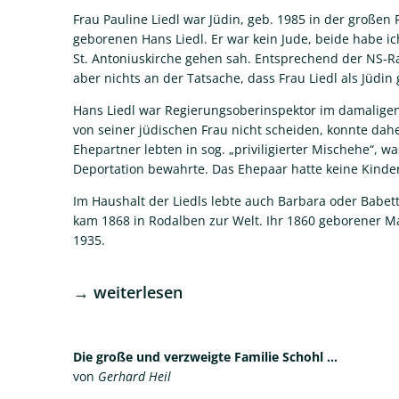
Frau Pauline Liedl war Jüdin, geb. 1985 in der großen
geborenen Hans Liedl. Er war kein Jude, beide habe ic
St. Antoniuskirche gehen sah. Entsprechend der NS-R
aber nichts an der Tatsache, dass Frau Liedl als Jüdi
Hans Liedl war Regierungsoberinspektor im damaligen L
von seiner jüdischen Frau nicht scheiden, konnte dahe
Ehepartner lebten in sog. „priviligierter Mischehe“, w
Deportation bewahrte. Das Ehepaar hatte keine Kinder
Im Haushalt der Liedls lebte auch Barbara oder Babett
kam 1868 in Rodalben zur Welt. Ihr 1860 geborener M
1935.
→ weiterlesen
Die große und verzweigte Familie Schohl ...
von
Gerhard Heil