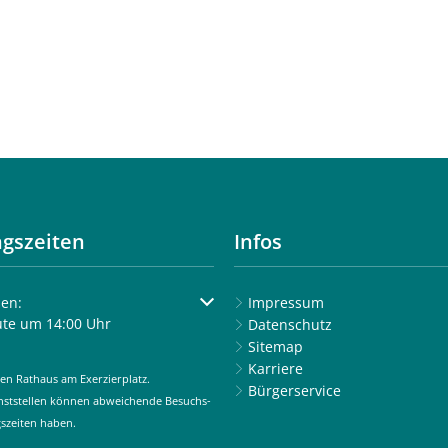
gszeiten
Infos
um weitere Öffnungs- oder Schließzeiten auszublenden
en:
Impressum
ute um 14:00 Uhr
Datenschutz
Sitemap
Karriere
en Rathaus am Exerzierplatz.
Bürgerservice
enststellen können abweichende Besuchs-
szeiten haben.