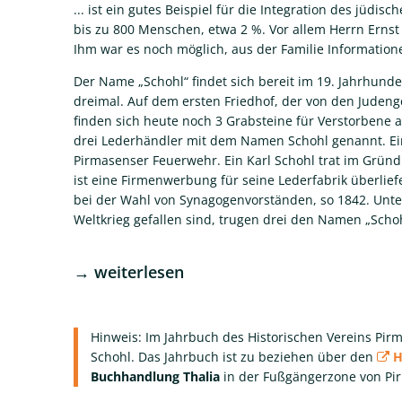
... ist ein gutes Beispiel für die Integration des jüdi
bis zu 800 Menschen, etwa 2 %. Vor allem Herrn Ernst 
Ihm war es noch möglich, aus der Familie Information
Der Name „Schohl“ findet sich bereit im 19. Jahrhunde
dreimal. Auf dem ersten Friedhof, der von den Jude
finden sich heute noch 3 Grabsteine für Verstorbene 
drei Lederhändler mit dem Namen Schohl genannt. Ein
Pirmasenser Feuerwehr. Ein Karl Schohl trat im Grün
ist eine Firmenwerbung für seine Lederfabrik überlief
bei der Wahl von Synagogenvorständen, so 1842. Unter
Weltkrieg gefallen sind, trugen drei den Namen „Schoh
→ weiterlesen
Hinweis: Im Jahrbuch des Historischen Vereins Pirma
Schohl. Das Jahrbuch ist zu beziehen über den
H
Buchhandlung Thalia
in der Fußgängerzone von Pi