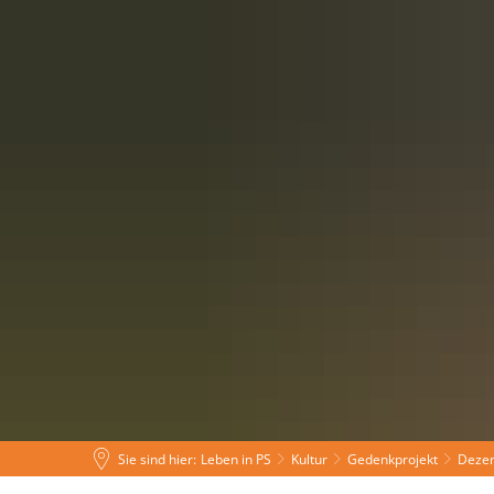
Leben in PS
Tourismus
Rat
Sie sind hier:
Leben in PS
Kultur
Gedenkprojekt
Dezen