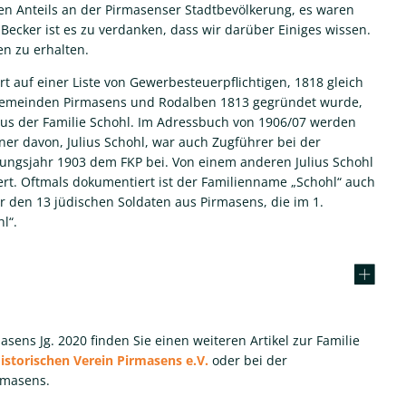
schen Anteils an der Pirmasenser Stadtbevölkerung, es waren
Becker ist es zu verdanken, dass wir darüber Einiges wissen.
en zu erhalten.
rt auf einer Liste von Gewerbesteuerpflichtigen, 1818 gleich
ngemeinden Pirmasens und Rodalben 1813 gegründet wurde,
aus der Familie Schohl. Im Adressbuch von 1906/07 werden
er davon, Julius Schohl, war auch Zugführer bei der
dungsjahr 1903 dem FKP bei. Von einem anderen Julius Schohl
ert. Oftmals dokumentiert ist der Familienname „Schohl“ auch
 den 13 jüdischen Soldaten aus Pirmasens, die im 1.
l“.
sens Jg. 2020 finden Sie einen weiteren Artikel zur Familie
istorischen Verein Pirmasens e.V.
oder bei der
rmasens.