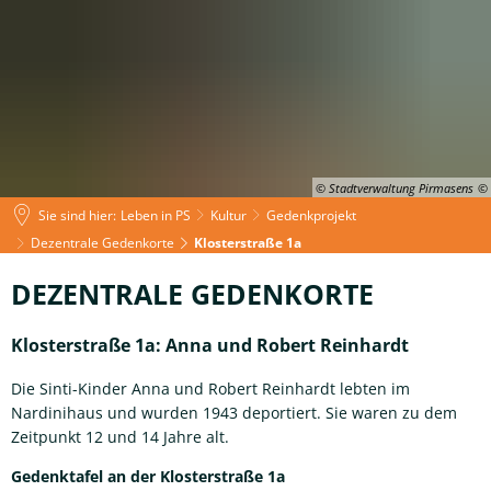
© Stadtverwaltung Pirmasens
Sie sind hier:
Leben in PS
Kultur
Gedenkprojekt
Dezentrale Gedenkorte
Klosterstraße 1a
Klosterstraße
DEZENTRALE GEDENKORTE
1a
Klosterstraße 1a: Anna und Robert Reinhardt
Die Sinti-Kinder Anna und Robert Reinhardt lebten im
Nardinihaus und wurden 1943 deportiert. Sie waren zu dem
Zeitpunkt 12 und 14 Jahre alt.
Gedenktafel an der Klosterstraße 1a