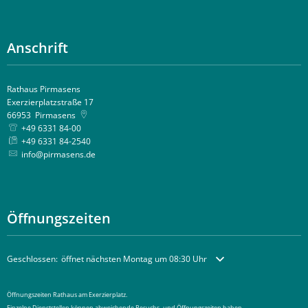
Anschrift
Rathaus Pirmasens
Exerzierplatzstraße 17
66953
Pirmasens
+49 6331 84-00
+49 6331 84-2540
info@pirmasens.de
Öffnungszeiten
Klicken, um weitere Öffnungs- oder Schließzeiten auszublenden
Geschlossen:
öffnet nächsten Montag um 08:30 Uhr
Öffnungszeiten Rathaus am Exerzierplatz.
Einzelne Dienststellen können abweichende Besuchs- und Öffnungszeiten haben.