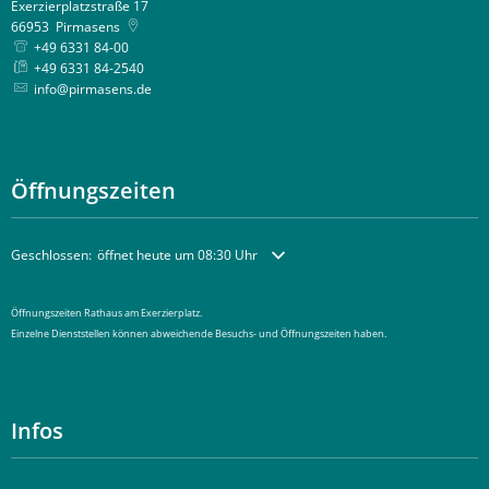
Exerzierplatzstraße 17
66953
Pirmasens
+49 6331 84-00
+49 6331 84-2540
info@pirmasens.de
Öffnungszeiten
Klicken, um weitere Öffnungs- oder Schließzeiten auszublenden
Geschlossen:
öffnet heute um 08:30 Uhr
Öffnungszeiten Rathaus am Exerzierplatz.
Einzelne Dienststellen können abweichende Besuchs- und Öffnungszeiten haben.
Infos