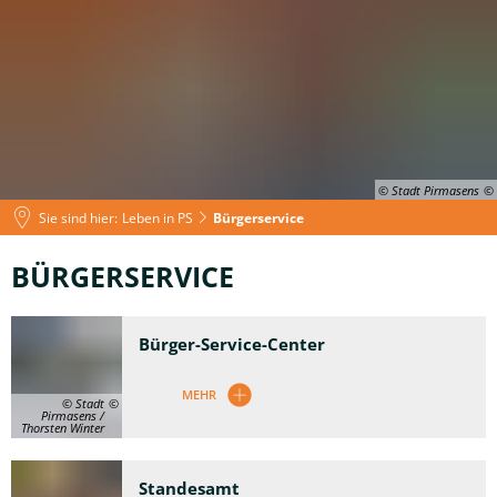
© Stadt Pirmasens
Sie sind hier:
Leben in PS
Bürgerservice
Bürgerservice
BÜRGERSERVICE
Bürger-Service-Center
MEHR
© Stadt
Pirmasens /
Thorsten Winter
Standesamt