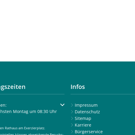
gszeiten
Infos
um weitere Öffnungs- oder Schließzeiten auszublenden
en:
Impressum
chsten Montag um 08:30 Uhr
Datenschutz
Sitemap
Karriere
en Rathaus am Exerzierplatz.
Bürgerservice
enststellen können abweichende Besuchs-