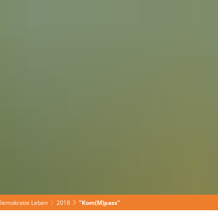
haus
Wirtschaft
Demokratie Leben
2018
"Kom(M)pass"