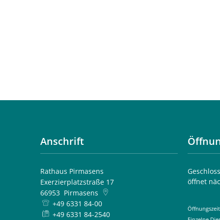
"Kom(M)pass"
Anschrift
Öffnun
Rathaus Pirmasens
Klicken, 
Geschloss
öffnet nä
Exerzierplatzstraße 17
66953
Pirmasens
+49 6331 84-00
Öffnungszeit
+49 6331 84-2540
Einzelne Di