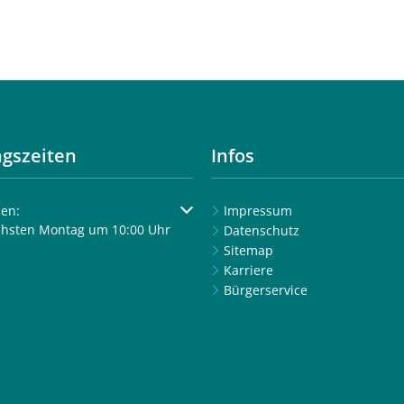
gszeiten
Infos
um weitere Öffnungs- oder Schließzeiten auszublenden
en:
Impressum
chsten Montag um 10:00 Uhr
Datenschutz
Sitemap
Karriere
Bürgerservice