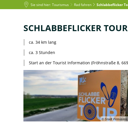
Sie sind hier:
Tourismus
Rad fahren
Schlabbeflicker To
Schlabbeflicker
SCHLABBEFLICKER TOUR
Leben in PS
Tourismus
Rat
Tour
ca. 34 km lang
ca. 3 Stunden
Start an der Tourist Information (Fröhnstraße 8, 6
© Stadt Pirmasens