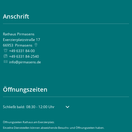
Anschrift
Rathaus Pirmasens
Exerzierplatzstraße 17
66953
Pirmasens
+49 6331 84-00
+49 6331 84-2540
info@pirmasens.de
Öffnungszeiten
Klicken, um weitere Öffnungs- oder Schließzeiten auszublenden
Schließt bald:
08:30
-
12:00
Uhr
Von 08:30 bis 12:00 Uhr
Öffnungszeiten Rathaus am Exerzierplatz.
Einzelne Dienststellen können abweichende Besuchs- und Öffnungszeiten haben.