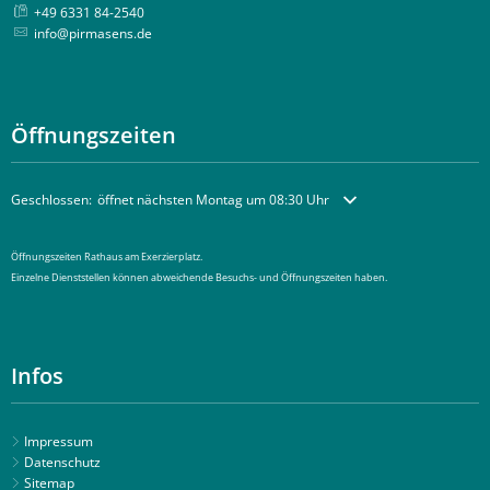
+49 6331 84-2540
info@pirmasens.de
Öffnungszeiten
Klicken, um weitere Öffnungs- oder Schließzeiten auszublenden
Geschlossen:
öffnet nächsten Montag um 08:30 Uhr
Öffnungszeiten Rathaus am Exerzierplatz.
Einzelne Dienststellen können abweichende Besuchs- und Öffnungszeiten haben.
Infos
Impressum
Datenschutz
Sitemap