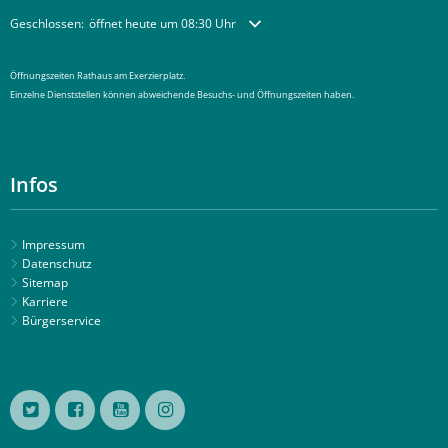
Klicken, um weitere Öffnungs- oder Schließzeiten auszublenden
Geschlossen:
öffnet heute um 08:30 Uhr
Öffnungszeiten Rathaus am Exerzierplatz.
Einzelne Dienststellen können abweichende Besuchs- und Öffnungszeiten haben.
Infos
Impressum
Datenschutz
Sitemap
Karriere
Bürgerservice